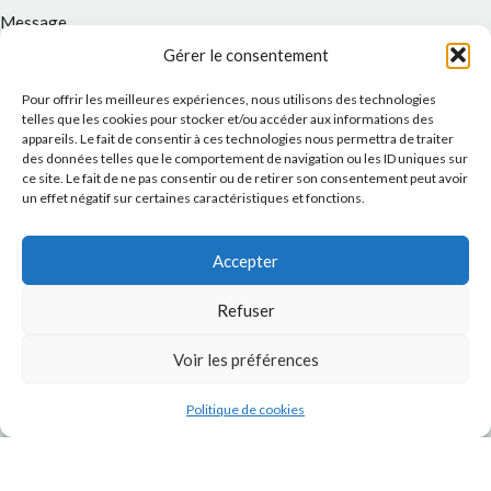
Message
Gérer le consentement
Pour offrir les meilleures expériences, nous utilisons des technologies
telles que les cookies pour stocker et/ou accéder aux informations des
appareils. Le fait de consentir à ces technologies nous permettra de traiter
des données telles que le comportement de navigation ou les ID uniques sur
ce site. Le fait de ne pas consentir ou de retirer son consentement peut avoir
un effet négatif sur certaines caractéristiques et fonctions.
Accepter
J'accepte la
Politique de confidentialité
de ce site.
Refuser
Voir les préférences
Politique de cookies
INSTAGRAM