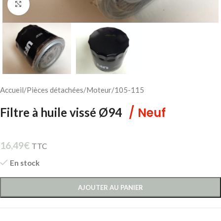
Cliquez pour agrandir
Accueil
/
Pièces détachées
/
Moteur
/
105-115
/ Neuf
Filtre à huile vissé Ø94
16,49
€
TTC
En stock
AJOUTER AU PANIER