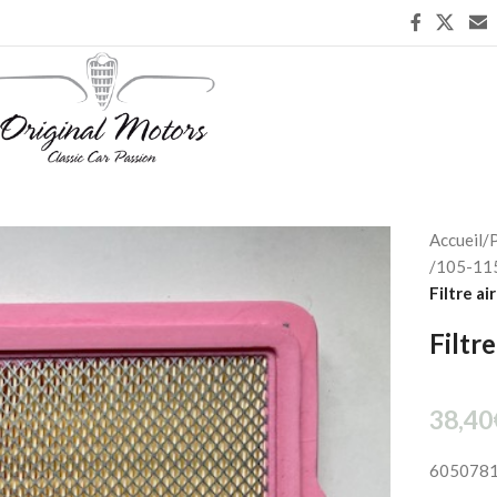
Accueil
/
P
/
105-115
Filtre ai
Filtre
38,40
605078