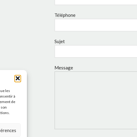
Téléphone
Sujet
Message
que les
onsentir à
tement de
r son
ctions.
éférences