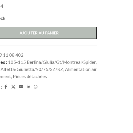
44
ock
AJOUTER AU PANIER
9 11 08 402
es :
105-115 Berlina/Giulia/Gt/Montreal/Spider
,
Alfetta/Giulietta/90/75/SZ/RZ
,
Alimentation air
ement
,
Pièces détachées
 :