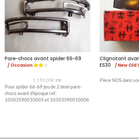
Pare-chocs avant spider 66-69
Clignotant ava
ES30
/ Occasion
/ New Old 
1 190,00
€
Pièce NOS dans so
TTC
Pour spider 66-69 jeu de 2 demi pare-
chocs avant d'époque ref.
10503590010005 et 10503590010006