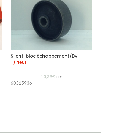
Silent-bloc échappement/BV
Support écha
caoutchouc
/ Neuf
10,38
€
TTC
60515936
60521386