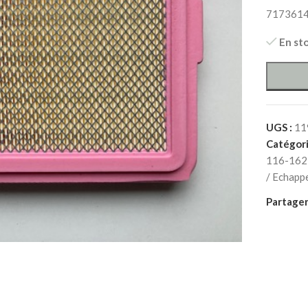
717361
En st
UGS :
11
Catégori
116-162 
/ Echapp
Partager