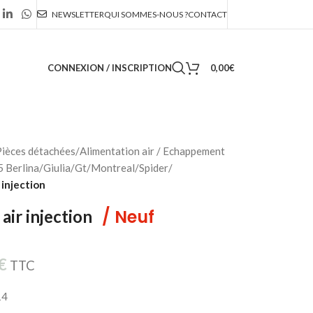
NEWSLETTER
QUI SOMMES-NOUS ?
CONTACT
CONNEXION / INSCRIPTION
0,00
€
ièces détachées
/
Alimentation air / Echappement
 Berlina/Giulia/Gt/Montreal/Spider
/
r injection
/ Neuf
 air injection
€
TTC
14