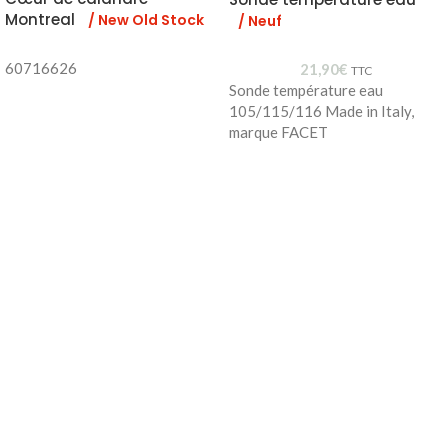
Montreal
/ New Old Stock
/ Neuf
60716626
21,90
€
TTC
Sonde température eau
105/115/116 Made in Italy,
marque FACET