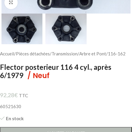
Cliquez pour agrandir
Accueil
/
Pièces détachées
/
Transmission
/
Arbre et Pont
/
116-162
Flector posterieur 116 4 cyl., après
/ Neuf
6/1979
92,28
€
TTC
60521630
En stock