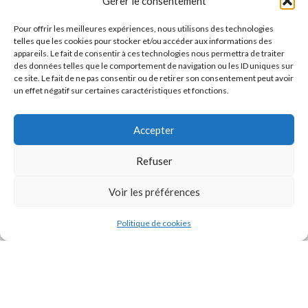
Gérer le consentement
Pour offrir les meilleures expériences, nous utilisons des technologies
telles que les cookies pour stocker et/ou accéder aux informations des
appareils. Le fait de consentir à ces technologies nous permettra de traiter
des données telles que le comportement de navigation ou les ID uniques sur
ce site. Le fait de ne pas consentir ou de retirer son consentement peut avoir
un effet négatif sur certaines caractéristiques et fonctions.
Accepter
J'accepte la
Politique de confidentialité
de ce site.
Refuser
Voir les préférences
Politique de cookies
INSTAGRAM