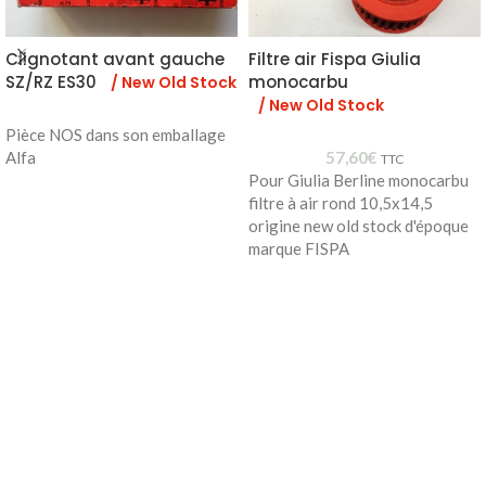
Clignotant avant gauche
Filtre air Fispa Giulia
SZ/RZ ES30
monocarbu
/ New Old Stock
/ New Old Stock
Pièce NOS dans son emballage
Alfa
57,60
€
TTC
Pour Giulia Berline monocarbu
filtre à air rond 10,5x14,5
origine new old stock d'époque
marque FISPA