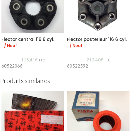
Flector central 116 6 cyl.
Flector posterieur 116 6 cyl.
/ Neuf
/ Neuf
115,41
€
212,40
€
TTC
TTC
60522066
60522592
Produits similaires