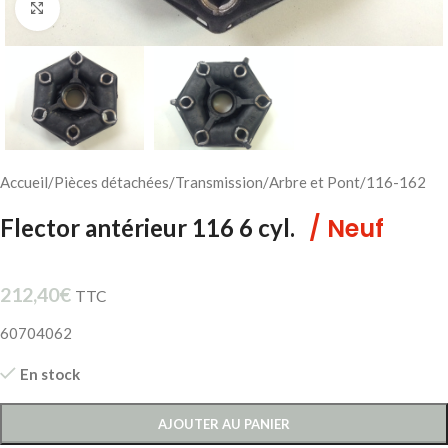
Cliquez pour agrandir
Accueil
/
Pièces détachées
/
Transmission
/
Arbre et Pont
/
116-162
/ Neuf
Flector antérieur 116 6 cyl.
212,40
€
TTC
60704062
En stock
AJOUTER AU PANIER