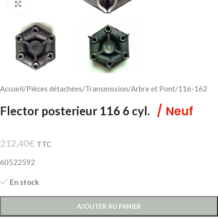
Cliquez pour agrandir
Accueil
/
Pièces détachées
/
Transmission
/
Arbre et Pont
/
116-162
/ Neuf
Flector posterieur 116 6 cyl.
212,40
€
TTC
60522592
En stock
AJOUTER AU PANIER