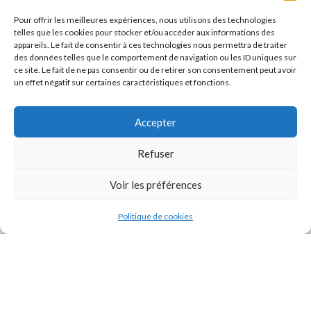
Pour offrir les meilleures expériences, nous utilisons des technologies
telles que les cookies pour stocker et/ou accéder aux informations des
appareils. Le fait de consentir à ces technologies nous permettra de traiter
des données telles que le comportement de navigation ou les ID uniques sur
ce site. Le fait de ne pas consentir ou de retirer son consentement peut avoir
un effet négatif sur certaines caractéristiques et fonctions.
Accepter
Refuser
J'accepte la
Politique de confidentialité
de ce site.
Voir les préférences
Politique de cookies
INSTAGRAM