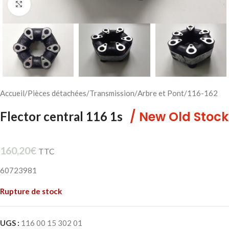
Cliquez pour agrandir
Accueil
/
Pièces détachées
/
Transmission
/
Arbre et Pont
/
116-162
/ New Old Stock
Flector central 116 1s
160,20
€
TTC
60723981
Rupture de stock
UGS :
116 00 15 302 01