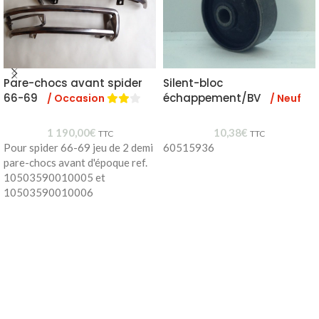
Pare-chocs avant spider
Silent-bloc
66-69
échappement/BV
/ Occasion
/ Neuf
1 190,00
€
10,38
€
TTC
TTC
Pour spider 66-69 jeu de 2 demi
60515936
pare-chocs avant d'époque ref.
10503590010005 et
10503590010006