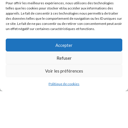
Pour offrir les meilleures expériences, nous utilisons des technologies
telles que les cookies pour stocker et/ou accéder aux informations des
appareils. Le fait de consentir à ces technologies nous permettra de traiter
des données telles que le comportement de navigation ou les ID uniques sur
ce site. Le fait de ne pas consentir ou de retirer son consentement peut avoir
un effet négatif sur certaines caractéristiques et fonctions.
Accepter
Refuser
J'accepte la
Politique de confidentialité
de ce site.
Voir les préférences
Politique de cookies
INSTAGRAM