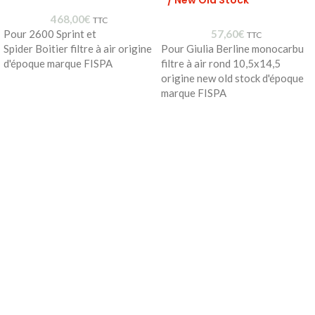
/ New Old Stock
468,00
€
TTC
Pour 2600 Sprint et
57,60
€
TTC
Spider Boitier filtre à air origine
Pour Giulia Berline monocarbu
d'époque marque FISPA
filtre à air rond 10,5x14,5
origine new old stock d'époque
marque FISPA