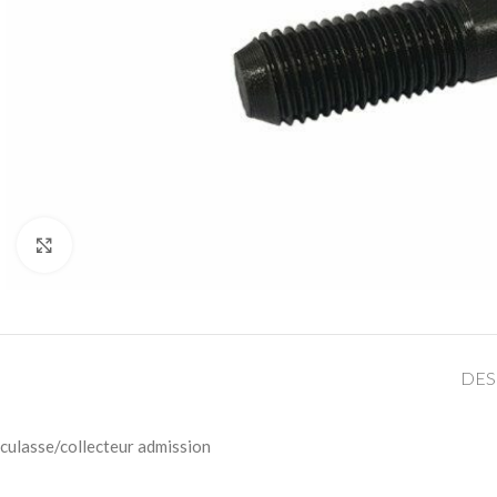
Cliquez pour agrandir
DES
culasse/collecteur admission