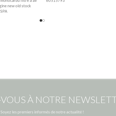
 monocarbu filtre à air
60515793
gine new old stock
ISPA
-VOUS À NOTRE NEWSLETT
Soyez les premiers informés de notre actualité !