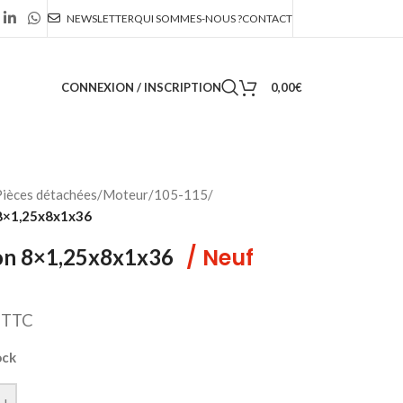
NEWSLETTER
QUI SOMMES-NOUS ?
CONTACT
CONNEXION / INSCRIPTION
0,00
€
ièces détachées
/
Moteur
/
105-115
/
8×1,25x8x1x36
/ Neuf
on 8×1,25x8x1x36
TTC
ock
+