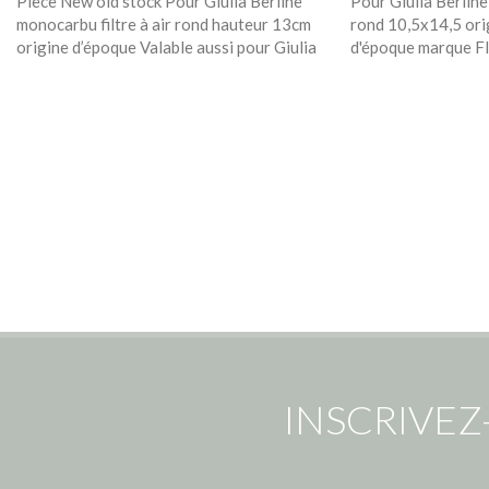
Pièce New old stock Pour Giulia Berline
Pour Giulia Berline
monocarbu filtre à air rond hauteur 13cm
rond 10,5x14,5 ori
origine d’époque Valable aussi pour Giulia
d'époque marque F
INSCRIVEZ