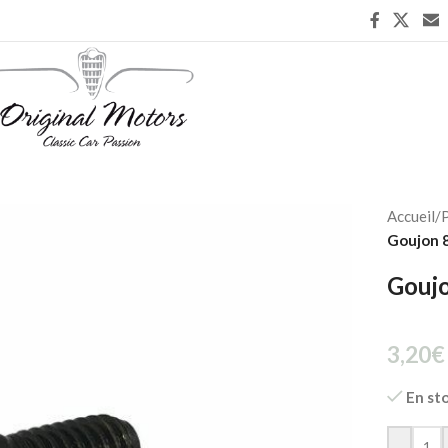
Accueil
/
P
Goujon 
Gouj
3,20
€
En st
-