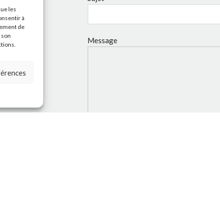
que les
onsentir à
tement de
r son
Message
ctions.
éférences
J'accepte la
Politique de
confidentialité
de ce site.