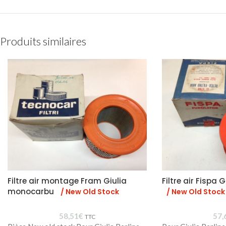
Produits similaires
Filtre air montage Fram Giulia
Filtre air Fispa
monocarbu
/ New Old Stock
/ New Old Stock
58,51
€
57,
TTC