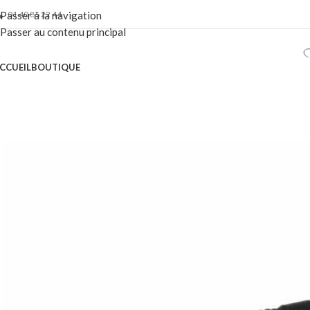
01 40 86 22 44
Passer à la navigation
Passer au contenu principal
CCUEIL
BOUTIQUE