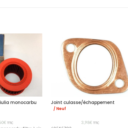
 Giulia monocarbu
Joint culasse/échappement
/ Neuf
60
€
3,98
€
TTC
TTC