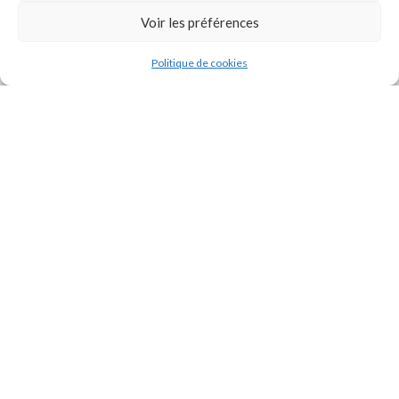
Voir les préférences
Politique de cookies
J'accepte la
Politique de confidentialité
de ce site.
INSTAGRAM