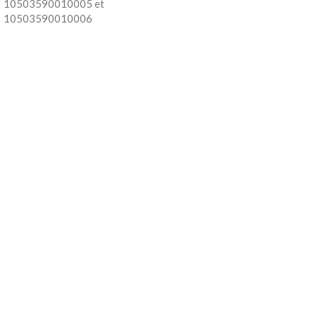
10503590010005 et
10503590010006