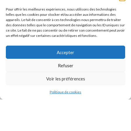
Pour offrir les meilleures expériences, nous utilisons des technologies
telles que les cookies pour stocker et/ou accéder aux informations des
appareils. Le fait de consentir à ces technologies nous permettra de traiter
des données telles que le comportement de navigation ou les ID uniques sur
ce site. Le fait de ne pas consentir ou de retirer son consentement peut avoir
un effet négatif sur certaines caractéristiques et fonctions.
Accepter
Refuser
J'accepte la
Politique de confidentialité
de ce site.
Voir les préférences
Politique de cookies
INSTAGRAM