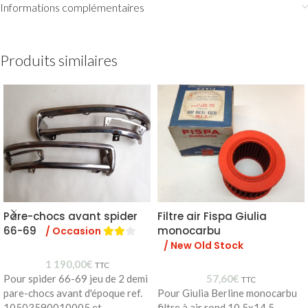
Informations complémentaires
Produits similaires
Pare-chocs avant spider
Filtre air Fispa Giulia
66-69
monocarbu
/ Occasion
/ New Old Stock
1 190,00
€
TTC
Pour spider 66-69 jeu de 2 demi
57,60
€
TTC
pare-chocs avant d'époque ref.
Pour Giulia Berline monocarbu
10503590010005 et
filtre à air rond 10,5x14,5