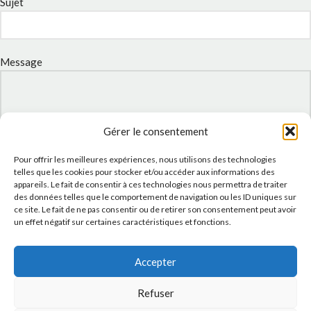
Sujet
Message
Gérer le consentement
Pour offrir les meilleures expériences, nous utilisons des technologies
telles que les cookies pour stocker et/ou accéder aux informations des
appareils. Le fait de consentir à ces technologies nous permettra de traiter
des données telles que le comportement de navigation ou les ID uniques sur
ce site. Le fait de ne pas consentir ou de retirer son consentement peut avoir
un effet négatif sur certaines caractéristiques et fonctions.
J'accepte la
Politique de confidentialité
de ce site.
Accepter
Refuser