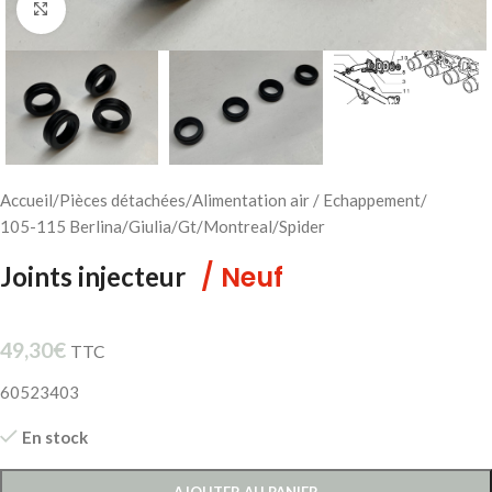
Cliquez pour agrandir
Accueil
/
Pièces détachées
/
Alimentation air / Echappement
/
105-115 Berlina/Giulia/Gt/Montreal/Spider
/ Neuf
Joints injecteur
49,30
€
TTC
60523403
En stock
AJOUTER AU PANIER