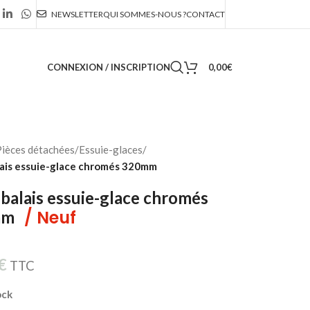
NEWSLETTER
QUI SOMMES-NOUS ?
CONTACT
CONNEXION / INSCRIPTION
0,00
€
ièces détachées
/
Essuie-glaces
/
lais essuie-glace chromés 320mm
 balais essuie-glace chromés
/ Neuf
mm
€
TTC
ock