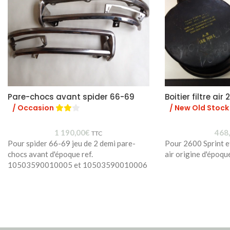
Pare-chocs avant spider 66-69
Boitier filtre air
/ Occasion
/ New Old Stock
1 190,00
€
468
TTC
Pour spider 66-69 jeu de 2 demi pare-
Pour 2600 Sprint et 
chocs avant d'époque ref.
air origine d'époq
10503590010005 et 10503590010006