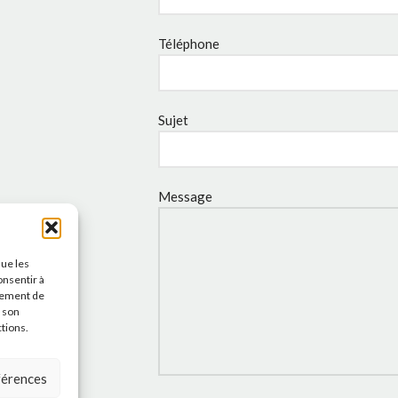
Téléphone
Sujet
Message
que les
onsentir à
tement de
r son
ctions.
éférences