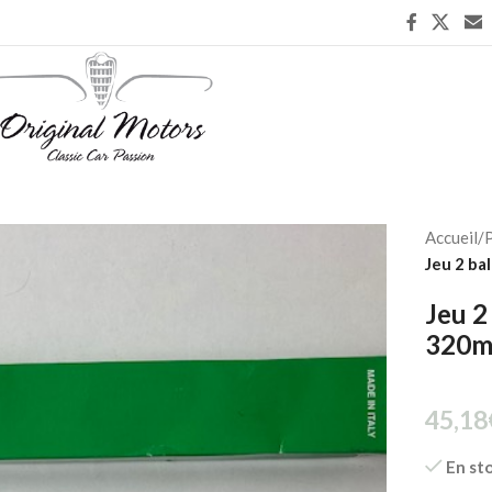
Accueil
/
P
Jeu 2 ba
Jeu 2
320
45,18
En st