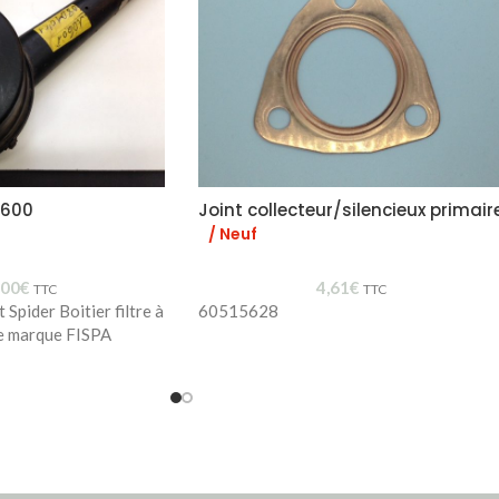
 2600
Joint collecteur/silencieux primair
/ Neuf
,00
€
4,61
€
TTC
TTC
Spider Boitier filtre à
60515628
ue marque FISPA