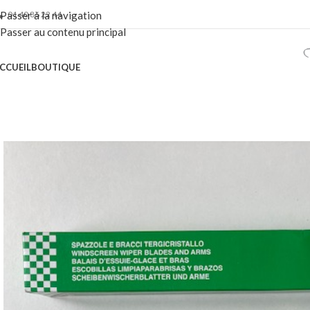
01 40 86 22 44
Passer à la navigation
Passer au contenu principal
CCUEIL
BOUTIQUE