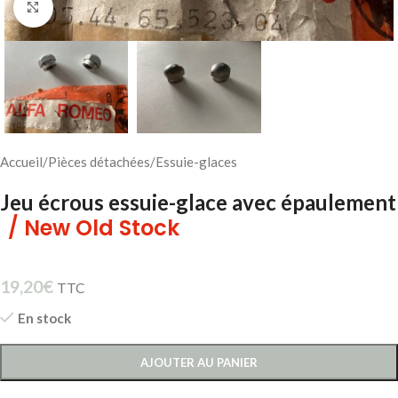
Cliquez pour agrandir
Accueil
/
Pièces détachées
/
Essuie-glaces
Jeu écrous essuie-glace avec épaulement
/ New Old Stock
19,20
€
TTC
En stock
AJOUTER AU PANIER