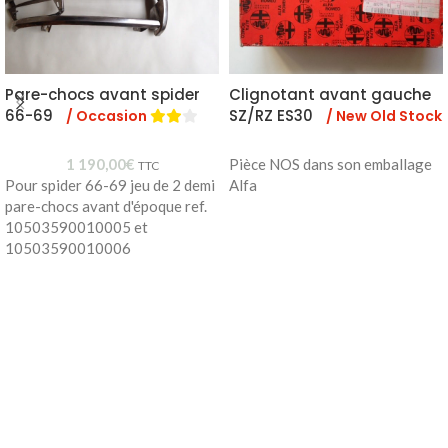
Pare-chocs avant spider
Clignotant avant gauche
66-69
SZ/RZ ES30
/ Occasion
/ New Old Stock
1 190,00
€
Pièce NOS dans son emballage
TTC
Pour spider 66-69 jeu de 2 demi
Alfa
pare-chocs avant d'époque ref.
10503590010005 et
10503590010006