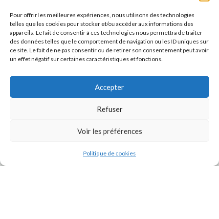
Pour offrir les meilleures expériences, nous utilisons des technologies
telles que les cookies pour stocker et/ou accéder aux informations des
appareils. Le fait de consentir à ces technologies nous permettra de traiter
des données telles que le comportement de navigation ou les ID uniques sur
ce site. Le fait de ne pas consentir ou de retirer son consentement peut avoir
un effet négatif sur certaines caractéristiques et fonctions.
Accepter
Refuser
J'accepte la
Politique de confidentialité
de ce site.
Voir les préférences
Politique de cookies
INSTAGRAM