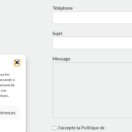
Téléphone
Sujet
Message
que les
onsentir à
tement de
r son
ctions.
éférences
J'accepte la
Politique de