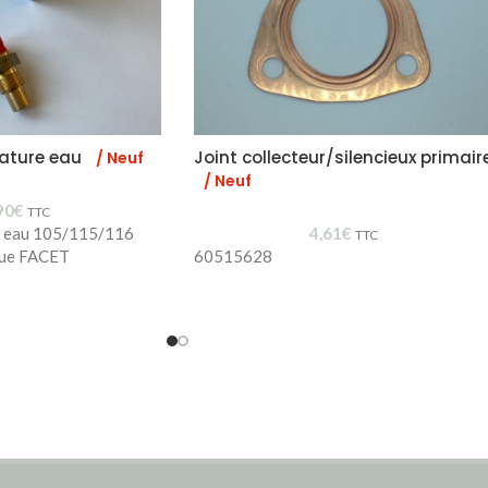
ature eau
Joint collecteur/silencieux primair
/ Neuf
/ Neuf
90
€
TTC
e eau 105/115/116
4,61
€
TTC
que FACET
60515628