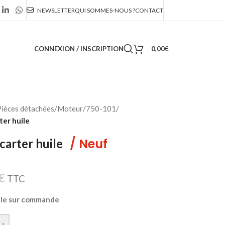
NEWSLETTER
QUI SOMMES-NOUS ?
CONTACT
CONNEXION / INSCRIPTION
0,00
€
ièces détachées
/
Moteur
/
750-101
/
ter huile
/ Neuf
 carter huile
€
TTC
ble sur commande
+