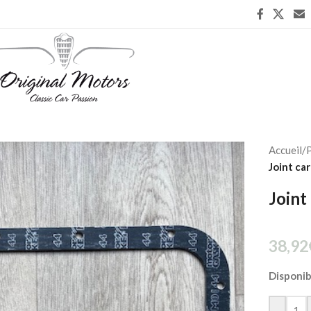
Accueil
/
P
Joint car
Joint
38,92
Disponi
-