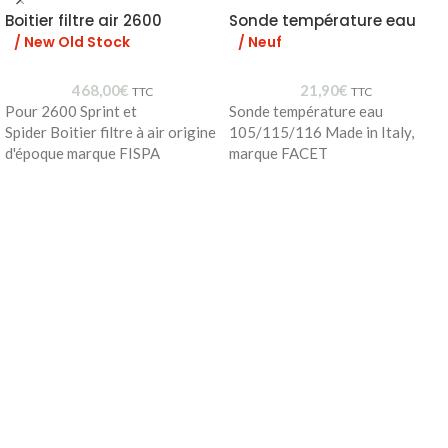
Boitier filtre air 2600
Sonde température eau
/ New Old Stock
/ Neuf
468,00
€
21,90
€
TTC
TTC
Pour 2600 Sprint et
Sonde température eau
Spider Boitier filtre à air origine
105/115/116 Made in Italy,
d'époque marque FISPA
marque FACET