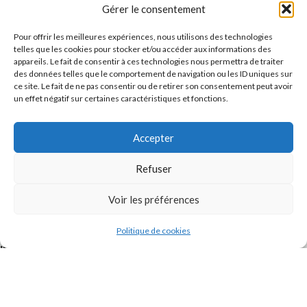
Message
Gérer le consentement
Pour offrir les meilleures expériences, nous utilisons des technologies
telles que les cookies pour stocker et/ou accéder aux informations des
appareils. Le fait de consentir à ces technologies nous permettra de traiter
des données telles que le comportement de navigation ou les ID uniques sur
ce site. Le fait de ne pas consentir ou de retirer son consentement peut avoir
un effet négatif sur certaines caractéristiques et fonctions.
Accepter
J'accepte la
Politique de confidentialité
de ce site.
Refuser
Voir les préférences
Politique de cookies
INSTAGRAM