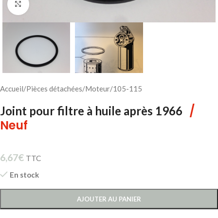
Cliquez pour agrandir
Accueil
/
Pièces détachées
/
Moteur
/
105-115
/
Joint pour filtre à huile après 1966
Neuf
6,67
€
TTC
En stock
AJOUTER AU PANIER