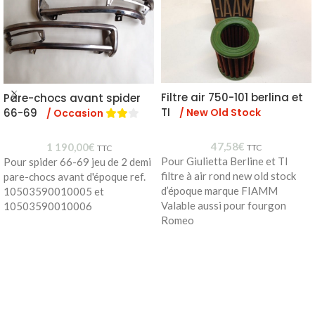
Filtre air 750-101 berlina et
Pare-chocs avant spider
TI
/ New Old Stock
66-69
/ Occasion
47,58
€
1 190,00
€
TTC
TTC
Pour Giulietta Berline et TI
Pour spider 66-69 jeu de 2 demi
filtre à air rond new old stock
pare-chocs avant d'époque ref.
d’époque marque FIAMM
10503590010005 et
Valable aussi pour fourgon
10503590010006
Romeo