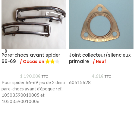
Pare-chocs avant spider
Joint collecteur/silencieux
66-69
primaire
/ Occasion
/ Neuf
1 190,00
€
4,61
€
TTC
TTC
Pour spider 66-69 jeu de 2 demi
60515628
pare-chocs avant d'époque ref.
10503590010005 et
10503590010006