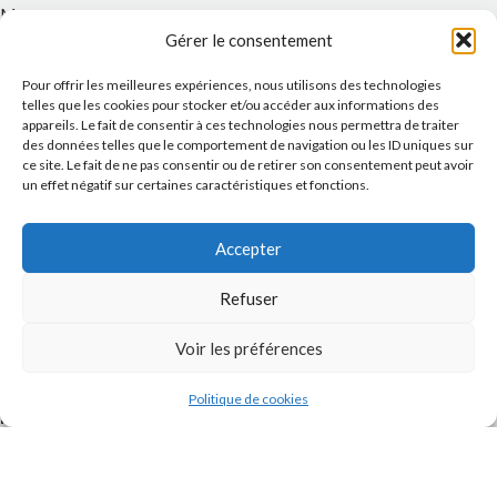
Message
Gérer le consentement
Pour offrir les meilleures expériences, nous utilisons des technologies
telles que les cookies pour stocker et/ou accéder aux informations des
appareils. Le fait de consentir à ces technologies nous permettra de traiter
des données telles que le comportement de navigation ou les ID uniques sur
ce site. Le fait de ne pas consentir ou de retirer son consentement peut avoir
un effet négatif sur certaines caractéristiques et fonctions.
Accepter
J'accepte la
Politique de confidentialité
de ce site.
Refuser
Voir les préférences
Politique de cookies
INSTAGRAM