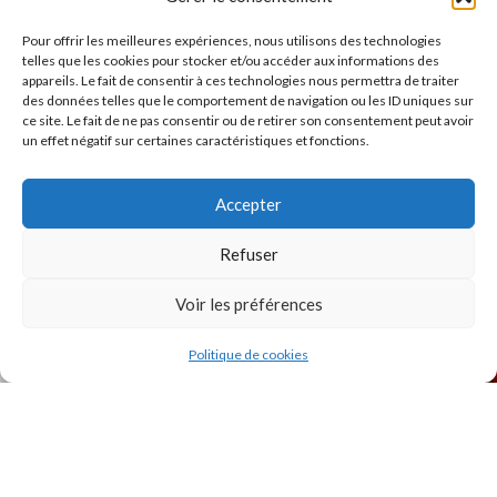
J'accepte la
Politique de confidentialité
de ce site.
Pour offrir les meilleures expériences, nous utilisons des technologies
telles que les cookies pour stocker et/ou accéder aux informations des
appareils. Le fait de consentir à ces technologies nous permettra de traiter
des données telles que le comportement de navigation ou les ID uniques sur
ce site. Le fait de ne pas consentir ou de retirer son consentement peut avoir
un effet négatif sur certaines caractéristiques et fonctions.
INSTAGRAM
Accepter
Refuser
Voir les préférences
Politique de cookies