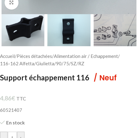
Cliquez pour agrandir
Accueil
/
Pièces détachées
/
Alimentation air / Echappement
/
116-162 Alfetta/Giulietta/90/75/SZ/RZ
/ Neuf
Support échappement 116
4,86
€
TTC
60521407
En stock
-
+