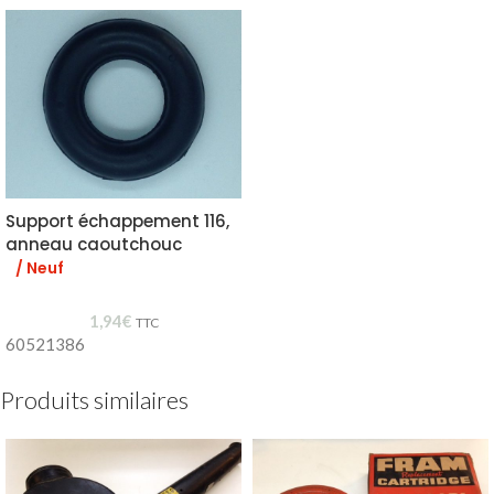
Support échappement 116,
anneau caoutchouc
/ Neuf
1,94
€
TTC
60521386
Produits similaires