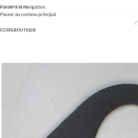
01 40 86 22 44
Passer à la navigation
Passer au contenu principal
CCUEIL
BOUTIQUE