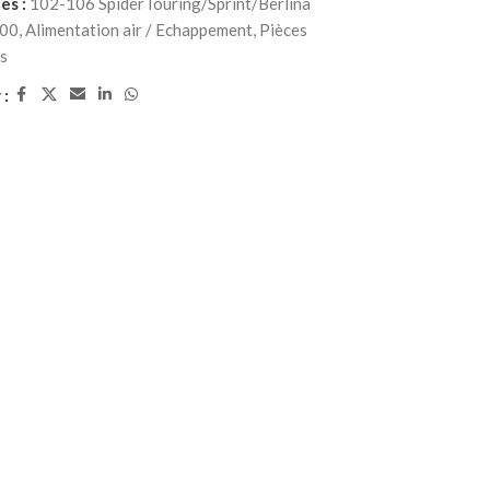
es :
102-106 SpiderTouring/Sprint/Berlina
00
,
Alimentation air / Echappement
,
Pièces
s
 :