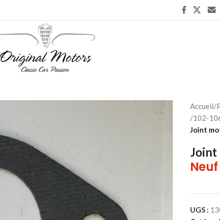
Accueil
/
P
/
102-106
Joint mo
Joint
Neuf
UGS :
13