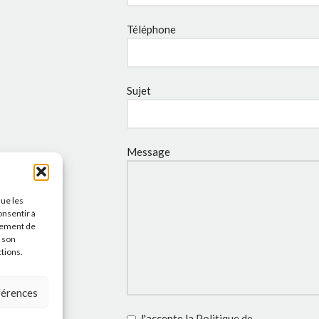
Téléphone
Sujet
Message
que les
onsentir à
tement de
r son
ctions.
éférences
J'accepte la
Politique de