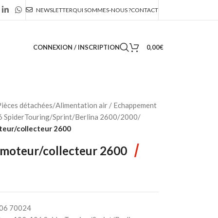
NEWSLETTER
QUI SOMMES-NOUS ?
CONTACT
CONNEXION / INSCRIPTION
0,00
€
ièces détachées
/
Alimentation air / Echappement
 SpiderTouring/Sprint/Berlina 2600/2000
/
teur/collecteur 2600
/
 moteur/collecteur 2600
06 70024