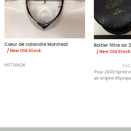
Cœur de calandre Montreal
Boitier filtre air
/ New Old Stock
/ New Old Stock
60716626
468
Pour 2600 Sprint et 
air origine d'époq