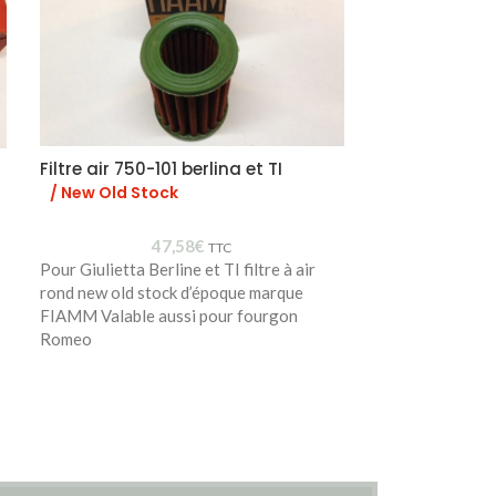
Filtre air 750-101 berlina et TI
Contacteur fe
/ New Old Stock
/ Neuf
47,58
€
TTC
Pour Giulietta Berline et TI filtre à air
60751522 605
rond new old stock d’époque marque
FIAMM Valable aussi pour fourgon
Romeo