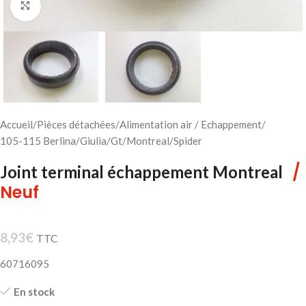
Cliquez pour agrandir
Accueil
/
Pièces détachées
/
Alimentation air / Echappement
/
105-115 Berlina/Giulia/Gt/Montreal/Spider
/
Joint terminal échappement Montreal
Neuf
8,93
€
TTC
60716095
En stock