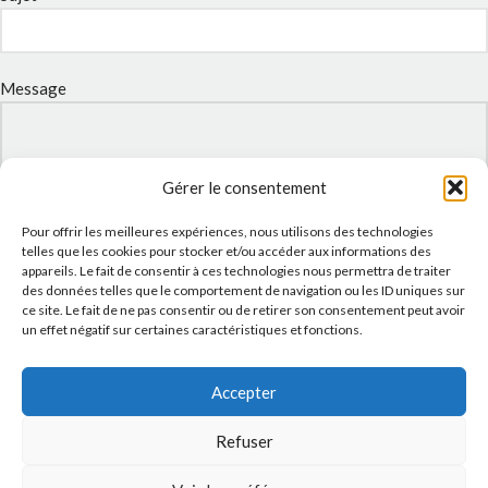
Message
Gérer le consentement
Pour offrir les meilleures expériences, nous utilisons des technologies
telles que les cookies pour stocker et/ou accéder aux informations des
appareils. Le fait de consentir à ces technologies nous permettra de traiter
des données telles que le comportement de navigation ou les ID uniques sur
ce site. Le fait de ne pas consentir ou de retirer son consentement peut avoir
un effet négatif sur certaines caractéristiques et fonctions.
J'accepte la
Politique de confidentialité
de ce site.
Accepter
Refuser
INSTAGRAM