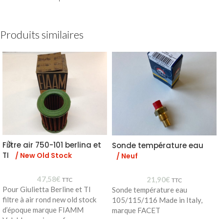
Produits similaires
Filtre air 750-101 berlina et
Sonde température eau
TI
/ New Old Stock
/ Neuf
47,58
€
21,90
€
TTC
TTC
Pour Giulietta Berline et TI
Sonde température eau
filtre à air rond new old stock
105/115/116 Made in Italy,
d’époque marque FIAMM
marque FACET