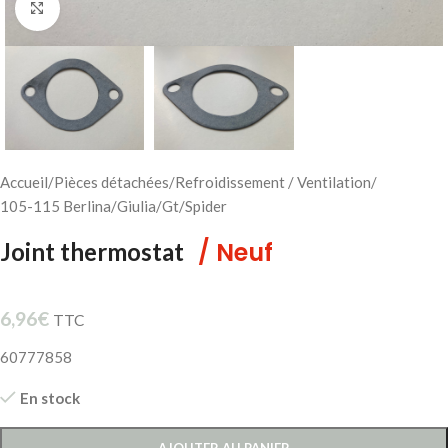
Cliquez pour agrandir
Accueil
/
Pièces détachées
/
Refroidissement / Ventilation
/
105-115 Berlina/Giulia/Gt/Spider
/ Neuf
Joint thermostat
6,96
€
TTC
60777858
En stock
AJOUTER AU PANIER