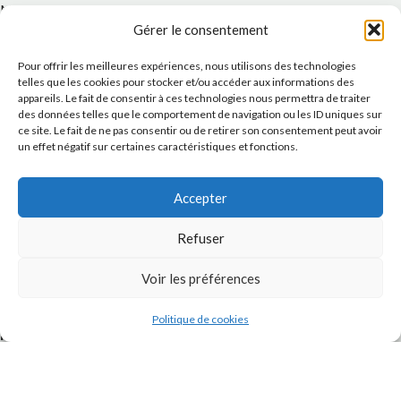
Message
Gérer le consentement
Pour offrir les meilleures expériences, nous utilisons des technologies
telles que les cookies pour stocker et/ou accéder aux informations des
appareils. Le fait de consentir à ces technologies nous permettra de traiter
des données telles que le comportement de navigation ou les ID uniques sur
ce site. Le fait de ne pas consentir ou de retirer son consentement peut avoir
un effet négatif sur certaines caractéristiques et fonctions.
Accepter
J'accepte la
Politique de confidentialité
de ce site.
Refuser
Voir les préférences
Politique de cookies
INSTAGRAM