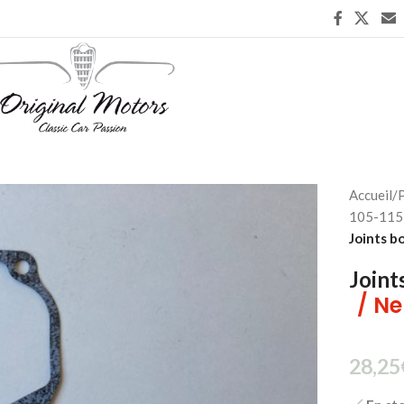
Accueil
/
P
105-115 
Joints b
Joint
/ Ne
28,25