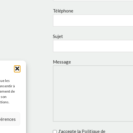
Téléphone
Sujet
Message
que les
onsentir à
tement de
r son
ctions.
éférences
J'accepte la
Politique de