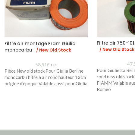
Filtre air 750-101
Filtre air montage Fram Giulia
/ New Old Stock
monocarbu
/ New Old Stock
47,
58,51
€
TTC
Pour Giulietta Berli
Pièce New old stock Pour Giulia Berline
rond new old stock
monocarbu filtre à air rond hauteur 13cm
FIAMM Valable aus
origine d’époque Valable aussi pour Giulia
Romeo