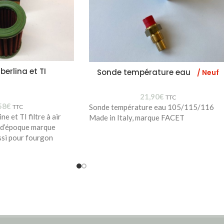
 berlina et TI
Sonde température eau
/ Neuf
21,90
€
TTC
58
€
Sonde température eau 105/115/116
TTC
ne et TI filtre à air
Made in Italy, marque FACET
 d’époque marque
si pour fourgon