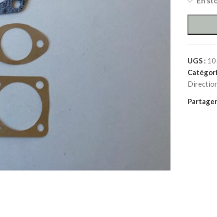
En st
UGS :
10
Catégori
Directio
Partager