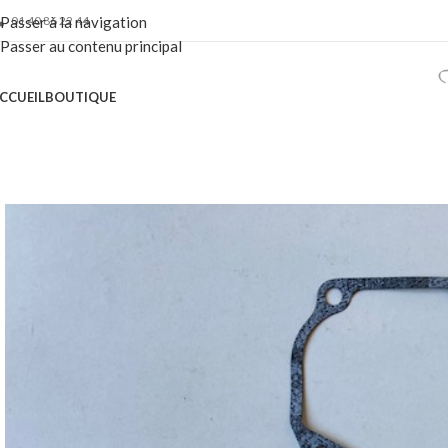
01 40 86 22 44
Passer à la navigation
Passer au contenu principal
CCUEIL
BOUTIQUE