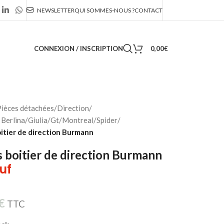
NEWSLETTER
QUI SOMMES-NOUS ?
CONTACT
CONNEXION / INSCRIPTION
0,00
€
ièces détachées
/
Direction
/
Berlina/Giulia/Gt/Montreal/Spider
/
oitier de direction Burmann
s boitier de direction Burmann
uf
€
TTC