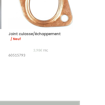
Joint culasse/échappement
Silent-bloc 
/ Neuf
/ Neuf
3,98
€
TTC
60515793
60515936