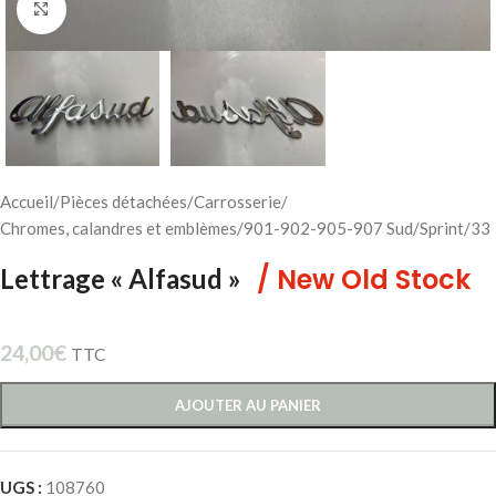
Cliquez pour agrandir
Accueil
/
Pièces détachées
/
Carrosserie
/
Chromes, calandres et emblèmes
/
901-902-905-907 Sud/Sprint/33
/ New Old Stock
Lettrage « Alfasud »
24,00
€
TTC
AJOUTER AU PANIER
UGS :
108760