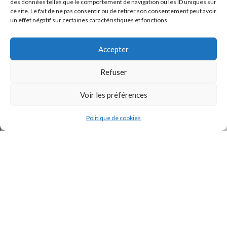
des données telles que le comportement de navigation ou les ID uniques sur
ce site. Le fait de ne pas consentir ou de retirer son consentement peut avoir
un effet négatif sur certaines caractéristiques et fonctions.
Accepter
Refuser
J'accepte la
Politique de confidentialité
de ce site.
Voir les préférences
Politique de cookies
INSTAGRAM