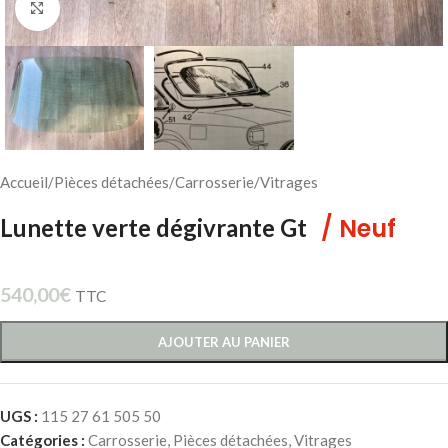
Cliquez pour agrandir
Accueil
/
Pièces détachées
/
Carrosserie
/
Vitrages
/ Neuf
Lunette verte dégivrante Gt
540,00
€
TTC
AJOUTER AU PANIER
UGS :
115 27 61 505 50
Catégories :
Carrosserie
,
Pièces détachées
,
Vitrages