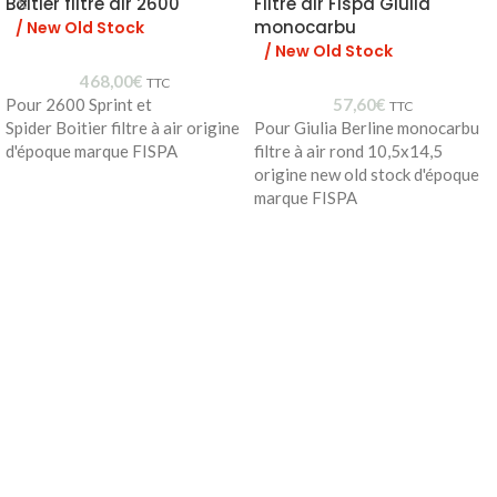
Boitier filtre air 2600
Filtre air Fispa Giulia
monocarbu
/ New Old Stock
/ New Old Stock
468,00
€
TTC
Pour 2600 Sprint et
57,60
€
TTC
Spider Boitier filtre à air origine
Pour Giulia Berline monocarbu
d'époque marque FISPA
filtre à air rond 10,5x14,5
origine new old stock d'époque
marque FISPA