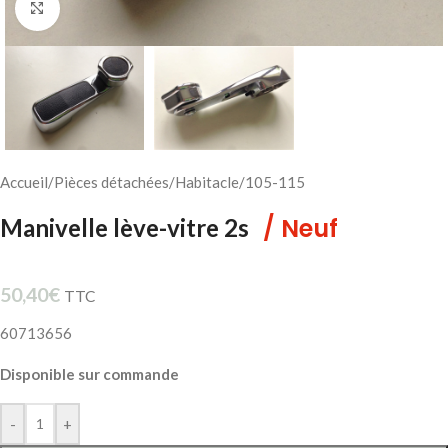
Cliquez pour agrandir
Accueil
/
Pièces détachées
/
Habitacle
/
105-115
/ Neuf
Manivelle lève-vitre 2s
50,40
€
TTC
60713656
Disponible sur commande
-
+