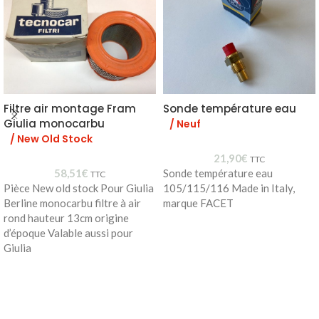
Filtre air montage Fram
Sonde température eau
Giulia monocarbu
/ Neuf
/ New Old Stock
21,90
€
TTC
58,51
€
Sonde température eau
TTC
Pièce New old stock Pour Giulia
105/115/116 Made in Italy,
Berline monocarbu filtre à air
marque FACET
rond hauteur 13cm origine
d’époque Valable aussi pour
Giulia