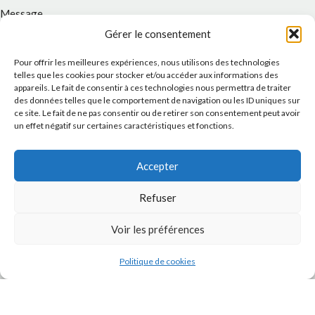
Message
Gérer le consentement
Pour offrir les meilleures expériences, nous utilisons des technologies
telles que les cookies pour stocker et/ou accéder aux informations des
appareils. Le fait de consentir à ces technologies nous permettra de traiter
des données telles que le comportement de navigation ou les ID uniques sur
ce site. Le fait de ne pas consentir ou de retirer son consentement peut avoir
un effet négatif sur certaines caractéristiques et fonctions.
Accepter
J'accepte la
Politique de confidentialité
de ce site.
Refuser
Voir les préférences
Politique de cookies
INSTAGRAM