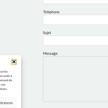
Téléphone
Sujet
Message
que les
onsentir à
tement de
r son
ctions.
éférences