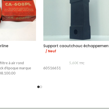
rline
Support caoutchouc échappemen
/ Neuf
iltre à air rond
5,60
€
TTC
ock d'époque marque
60516651
08.100.00