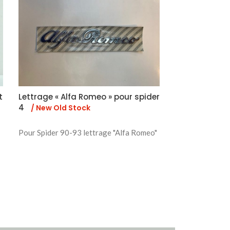
t
Lettrage « Alfa Romeo » pour spider
Jeu butoirs s
4
/ New Old Stock
/ Occasion
Pour Spider 90-93 lettrage "Alfa Romeo"
1
Pour spider 750
pare-chocs arri
reconditionnées