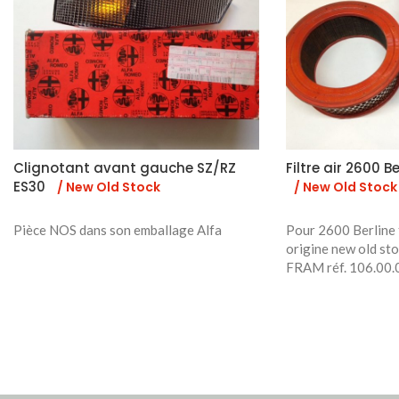
Clignotant avant gauche SZ/RZ
Filtre air 2600 Be
ES30
/ New Old Stock
/ New Old Stock
Pièce NOS dans son emballage Alfa
Pour 2600 Berline f
origine new old st
FRAM réf. 106.00.