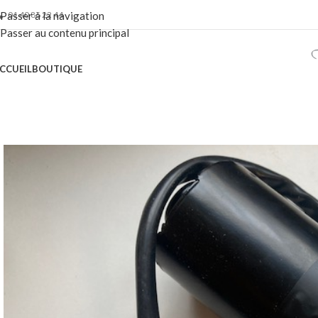
01 40 86 22 44
Passer à la navigation
Passer au contenu principal
CCUEIL
BOUTIQUE