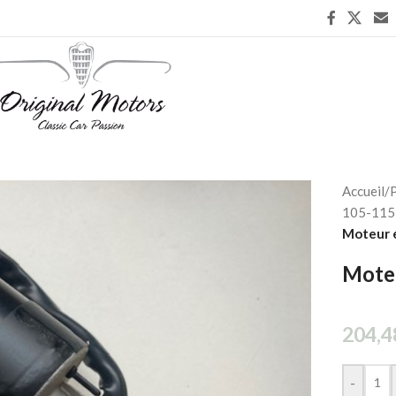
Accueil
/
P
105-115 
Moteur e
Moteu
204,4
-