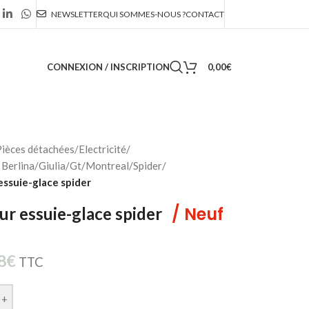
NEWSLETTER
QUI SOMMES-NOUS ?
CONTACT
CONNEXION / INSCRIPTION
0,00
€
ièces détachées
/
Electricité
/
Berlina/Giulia/Gt/Montreal/Spider
/
ssuie-glace spider
/ Neuf
r essuie-glace spider
8
€
TTC
+