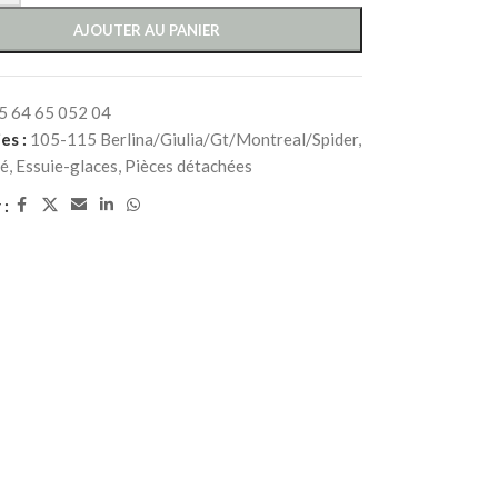
AJOUTER AU PANIER
5 64 65 052 04
es :
105-115 Berlina/Giulia/Gt/Montreal/Spider
,
té
,
Essuie-glaces
,
Pièces détachées
 :