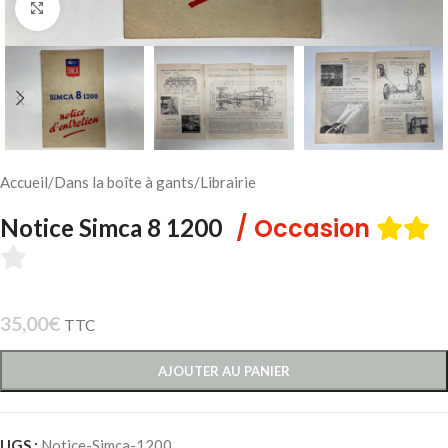
Cliquez pour agrandir
Accueil
/
Dans la boîte à gants
/
Librairie
/ Occasion
Notice Simca 8 1200
35,00
€
TTC
AJOUTER AU PANIER
UGS :
Notice-Simca-1200