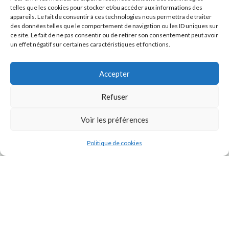
telles que les cookies pour stocker et/ou accéder aux informations des
appareils. Le fait de consentir à ces technologies nous permettra de traiter
des données telles que le comportement de navigation ou les ID uniques sur
ce site. Le fait de ne pas consentir ou de retirer son consentement peut avoir
un effet négatif sur certaines caractéristiques et fonctions.
Accepter
Refuser
J'accepte la
Politique de confidentialité
de ce site.
Voir les préférences
Politique de cookies
INSTAGRAM