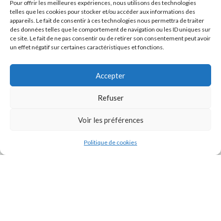
Pour offrir les meilleures expériences, nous utilisons des technologies
telles que les cookies pour stocker et/ou accéder aux informations des
appareils. Le fait de consentir à ces technologies nous permettra de traiter
des données telles que le comportement de navigation ou les ID uniques sur
ce site. Le fait de ne pas consentir ou de retirer son consentement peut avoir
un effet négatif sur certaines caractéristiques et fonctions.
Accepter
Refuser
J'accepte la
Politique de confidentialité
de ce site.
Voir les préférences
Politique de cookies
INSTAGRAM