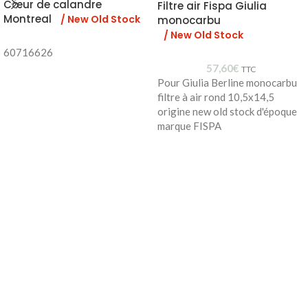
Cœur de calandre
Filtre air Fispa Giulia
Montreal
/ New Old Stock
monocarbu
/ New Old Stock
60716626
57,60
€
TTC
Pour Giulia Berline monocarbu
filtre à air rond 10,5x14,5
origine new old stock d'époque
marque FISPA