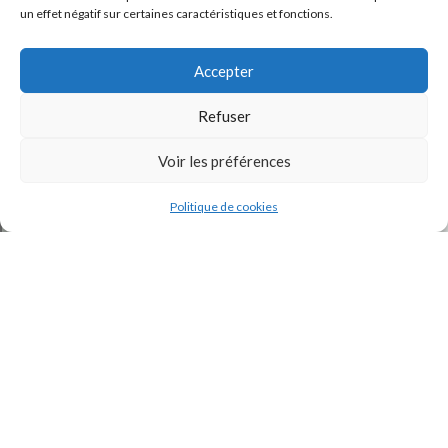
un effet négatif sur certaines caractéristiques et fonctions.
Accepter
Refuser
Voir les préférences
J'accepte la
Politique de confidentialité
de ce site.
Politique de cookies
INSTAGRAM