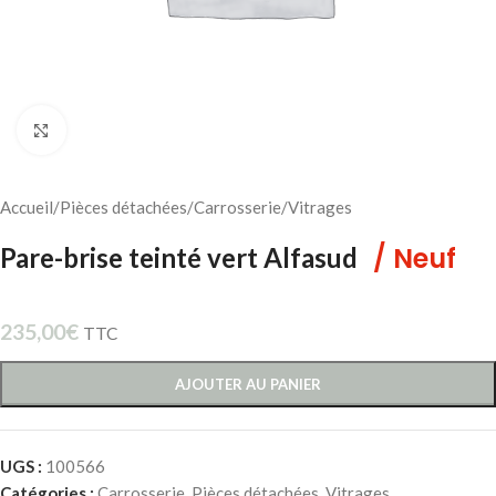
Cliquez pour agrandir
Accueil
/
Pièces détachées
/
Carrosserie
/
Vitrages
/ Neuf
Pare-brise teinté vert Alfasud
235,00
€
TTC
AJOUTER AU PANIER
UGS :
100566
Catégories :
Carrosserie
,
Pièces détachées
,
Vitrages