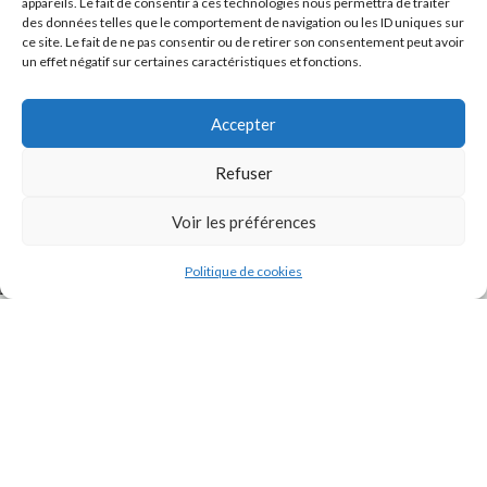
appareils. Le fait de consentir à ces technologies nous permettra de traiter
des données telles que le comportement de navigation ou les ID uniques sur
ce site. Le fait de ne pas consentir ou de retirer son consentement peut avoir
un effet négatif sur certaines caractéristiques et fonctions.
Accepter
Refuser
J'accepte la
Politique de confidentialité
de ce site.
Voir les préférences
Politique de cookies
INSTAGRAM