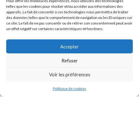
Pour offrir les meilleures expériences, nous utilisons des technologies
telles que les cookies pour stocker et/ou accéder aux informations des
appareils. Le fait de consentir à ces technologies nous permettra de traiter
des données telles que le comportement de navigation ou les ID uniques sur
ce site. Le fait de ne pas consentir ou de retirer son consentement peut avoir
un effet négatif sur certaines caractéristiques et fonctions.
Accepter
Refuser
J'accepte la
Politique de confidentialité
de ce site.
Voir les préférences
Politique de cookies
INSTAGRAM