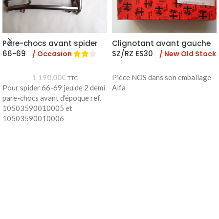
Pare-chocs avant spider
Clignotant avant gauche
66-69
SZ/RZ ES30
/ Occasion
/ New Old Stock
1 190,00
€
Pièce NOS dans son emballage
TTC
Pour spider 66-69 jeu de 2 demi
Alfa
pare-chocs avant d'époque ref.
10503590010005 et
10503590010006