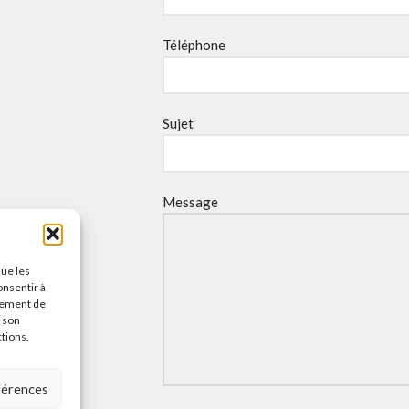
Téléphone
Sujet
Message
que les
onsentir à
tement de
r son
ctions.
éférences