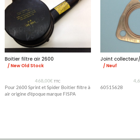
Boitier filtre air 2600
Joint collecteur
/ New Old Stock
/ Neuf
468,00
€
4,
TTC
Pour 2600 Sprint et Spider Boitier filtre à
60515628
air origine d'époque marque FISPA