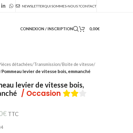
NEWSLETTER
QUI SOMMES-NOUS ?
CONTACT
CONNEXION / INSCRIPTION
0,00
€
ièces détachées
/
Transmission
/
Boite de vitesse
/
/
Pommeau levier de vitesse bois, emmanché
au levier de vitesse bois,
/ Occasion
anché
0
€
TTC
84