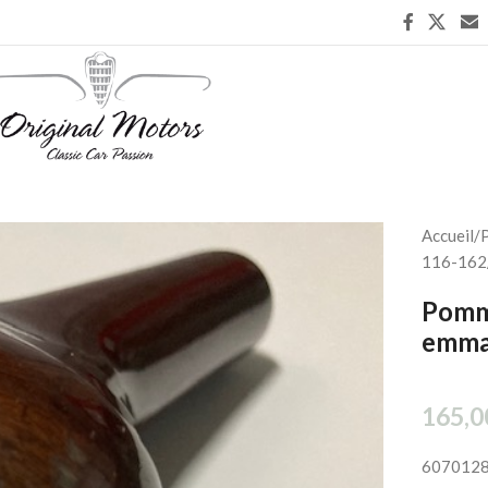
Accueil
/
P
116-162
Pomme
emm
165,0
607012