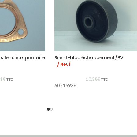
/silencieux primaire
Silent-bloc échappement/BV
/ Neuf
61
€
10,38
€
TTC
TTC
60515936