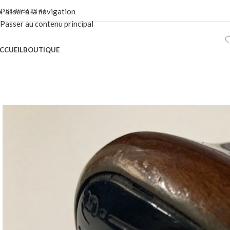
01 40 86 22 44
Passer à la navigation
Passer au contenu principal
CCUEIL
BOUTIQUE