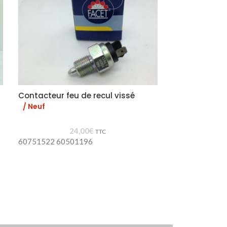
Contacteur feu de recul vissé
Support écha
caoutchouc
/ Neuf
24,00
€
TTC
60751522 60501196
60521386