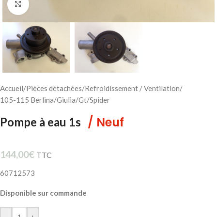
Cliquez pour agrandir
Accueil
/
Pièces détachées
/
Refroidissement / Ventilation
/
105-115 Berlina/Giulia/Gt/Spider
/ Neuf
Pompe à eau 1s
144,00
€
TTC
60712573
Disponible sur commande
-
+