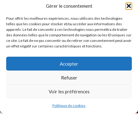
J'accepte la
Politique de confidentialité
de ce site.
Gérer le consentement
Pour offrir les meilleures expériences, nous utilisons des technologies
telles que les cookies pour stocker et/ou accéder aux informations des
appareils. Le fait de consentir à ces technologies nous permettra de traiter
des données telles que le comportement de navigation ou les ID uniques sur
ce site. Le fait de ne pas consentir ou de retirer son consentement peut avoir
INSTAGRAM
un effet négatif sur certaines caractéristiques et fonctions.
Accepter
Refuser
Voir les préférences
Politique de cookies