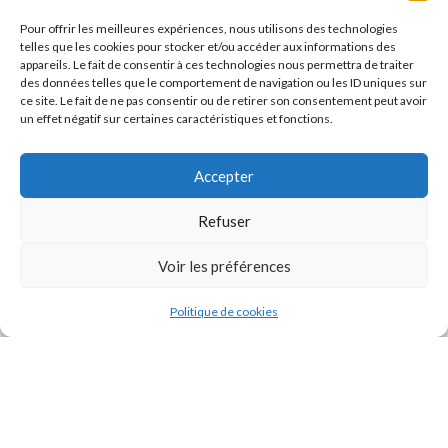
Pour offrir les meilleures expériences, nous utilisons des technologies
telles que les cookies pour stocker et/ou accéder aux informations des
appareils. Le fait de consentir à ces technologies nous permettra de traiter
des données telles que le comportement de navigation ou les ID uniques sur
ce site. Le fait de ne pas consentir ou de retirer son consentement peut avoir
un effet négatif sur certaines caractéristiques et fonctions.
Accepter
Refuser
J'accepte la
Politique de confidentialité
de ce site.
Voir les préférences
Politique de cookies
INSTAGRAM