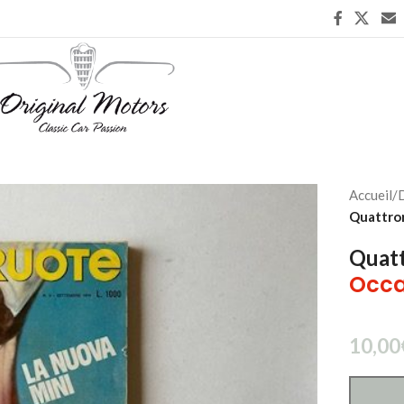
Accueil
/
D
Quattro
Quatt
Occa
10,00