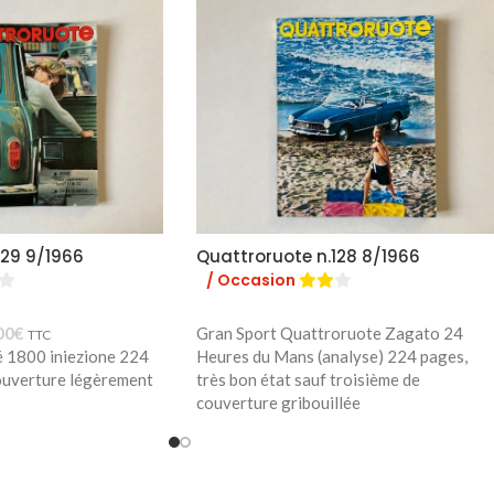
129 9/1966
Quattroruote n.128 8/1966
/ Occasion
00
€
Gran Sport Quattroruote Zagato 24
TTC
é 1800 iniezione 224
Heures du Mans (analyse) 224 pages,
ouverture légèrement
très bon état sauf troisième de
couverture gribouillée