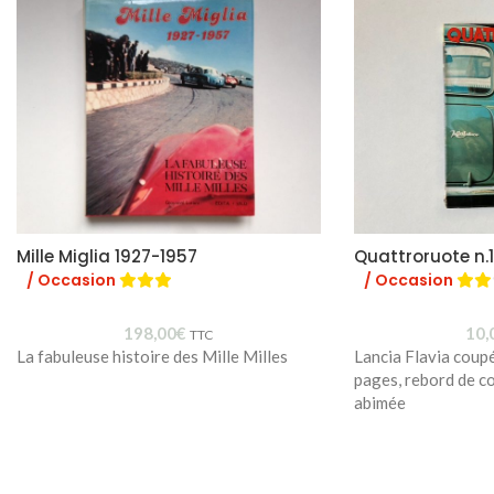
Mille Miglia 1927-1957
Quattroruote n.
/ Occasion
/ Occasion
198,00
€
10,
TTC
La fabuleuse histoire des Mille Milles
Lancia Flavia coup
pages, rebord de c
abimée