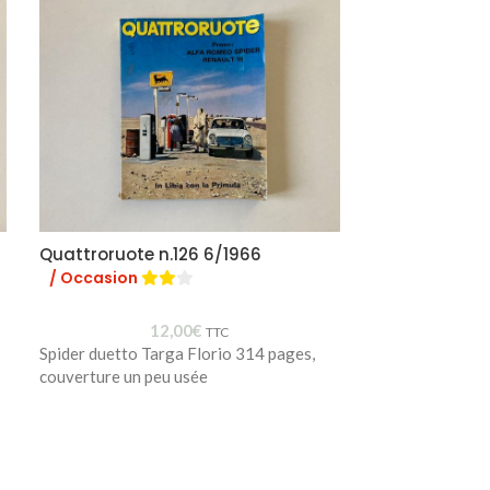
Quattroruote n.126 6/1966
Quattroruote 
/ Occasion
/ Occasion
12,00
€
TTC
Spider duetto Targa Florio 314 pages,
Fiat 1100 R Giu
couverture un peu usée
bon état avec re
page déchiré