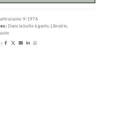
attroruote-9-1974
es :
Dans la boîte à gants
,
Librairie
,
uote
 :