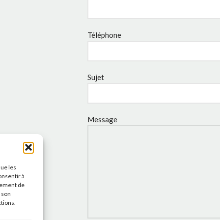
Téléphone
Sujet
Message
que les
onsentir à
tement de
r son
ctions.