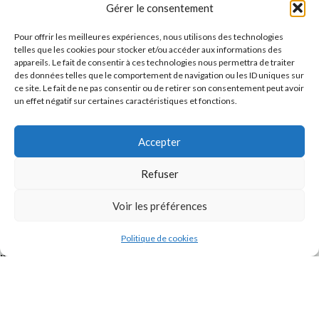
Message
Gérer le consentement
Pour offrir les meilleures expériences, nous utilisons des technologies
telles que les cookies pour stocker et/ou accéder aux informations des
appareils. Le fait de consentir à ces technologies nous permettra de traiter
des données telles que le comportement de navigation ou les ID uniques sur
ce site. Le fait de ne pas consentir ou de retirer son consentement peut avoir
un effet négatif sur certaines caractéristiques et fonctions.
Accepter
J'accepte la
Politique de confidentialité
de ce site.
Refuser
Voir les préférences
Politique de cookies
INSTAGRAM