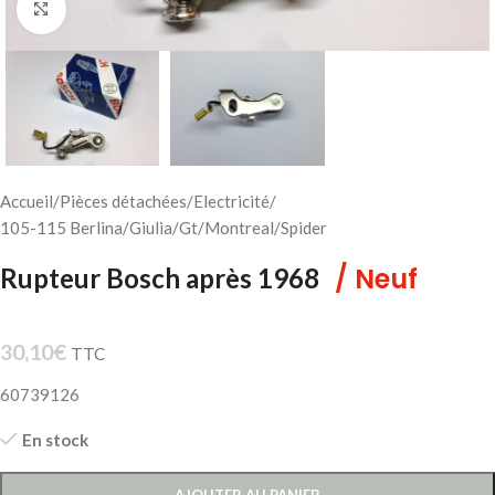
Cliquez pour agrandir
Accueil
/
Pièces détachées
/
Electricité
/
105-115 Berlina/Giulia/Gt/Montreal/Spider
/ Neuf
Rupteur Bosch après 1968
30,10
€
TTC
60739126
En stock
AJOUTER AU PANIER