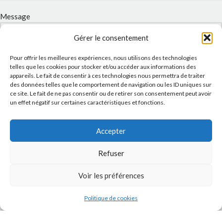
Message
Gérer le consentement
Pour offrir les meilleures expériences, nous utilisons des technologies
telles que les cookies pour stocker et/ou accéder aux informations des
appareils. Le fait de consentir à ces technologies nous permettra de traiter
des données telles que le comportement de navigation ou les ID uniques sur
ce site. Le fait de ne pas consentir ou de retirer son consentement peut avoir
un effet négatif sur certaines caractéristiques et fonctions.
Accepter
J'accepte la
Politique de confidentialité
de ce site.
Refuser
Voir les préférences
INSTAGRAM
Politique de cookies