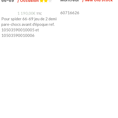
/ New Old Stock
66-69
/ Occasion
60716626
1 190,00
€
TTC
Pour spider 66-69 jeu de 2 demi
pare-chocs avant d'époque ref.
10503590010005 et
10503590010006