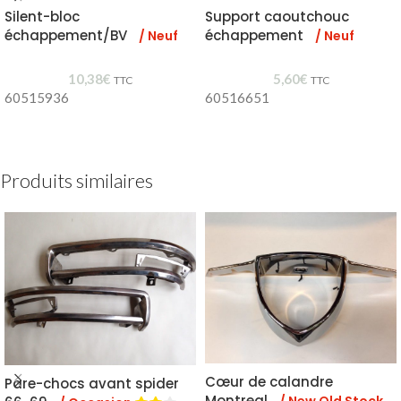
Silent-bloc
Support caoutchouc
échappement/BV
échappement
/ Neuf
/ Neuf
10,38
€
5,60
€
TTC
TTC
60515936
60516651
Produits similaires
Cœur de calandre
Pare-chocs avant spider
Montreal