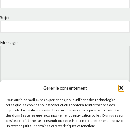
Sujet
Message
Gérer le consentement
Pour offrir les meilleures expériences, nous utilisons des technologies
telles que les cookies pour stocker et/ou accéder aux informations des
J'accepte la
Politique de confidentialité
de ce site.
appareils. Le fait de consentir à ces technologies nous permettra de traiter
des données telles que le comportement de navigation ou les ID uniques sur
ce site. Le fait de ne pas consentir ou de retirer son consentement peut avoir
un effet négatif sur certaines caractéristiques et fonctions.