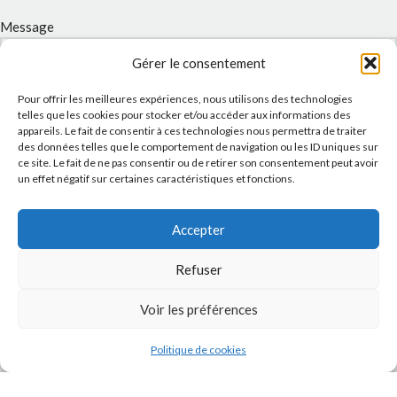
Message
Gérer le consentement
Pour offrir les meilleures expériences, nous utilisons des technologies
telles que les cookies pour stocker et/ou accéder aux informations des
appareils. Le fait de consentir à ces technologies nous permettra de traiter
des données telles que le comportement de navigation ou les ID uniques sur
ce site. Le fait de ne pas consentir ou de retirer son consentement peut avoir
un effet négatif sur certaines caractéristiques et fonctions.
Accepter
J'accepte la
Politique de confidentialité
de ce site.
Refuser
Voir les préférences
INSTAGRAM
Politique de cookies