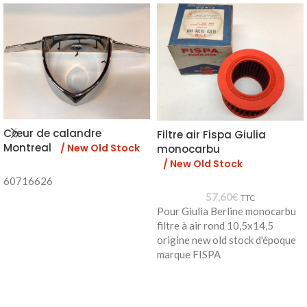
Cœur de calandre
Filtre air Fispa Giulia
Montreal
/ New Old Stock
monocarbu
/ New Old Stock
60716626
57,60
€
TTC
Pour Giulia Berline monocarbu
filtre à air rond 10,5x14,5
origine new old stock d'époque
marque FISPA