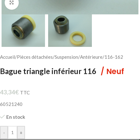
Cliquez pour agrandir
Accueil
/
Pièces détachées
/
Suspension
/
Antérieure
/
116-162
/ Neuf
Bague triangle inférieur 116
43,34
€
TTC
60521240
En stock
-
+