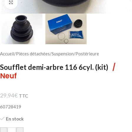
Cliquez pour agrandir
Accueil
/
Pièces détachées
/
Suspension
/
Postérieure
/
Soufflet demi-arbre 116 6cyl. (kit)
Neuf
29,94
€
TTC
60728419
En stock