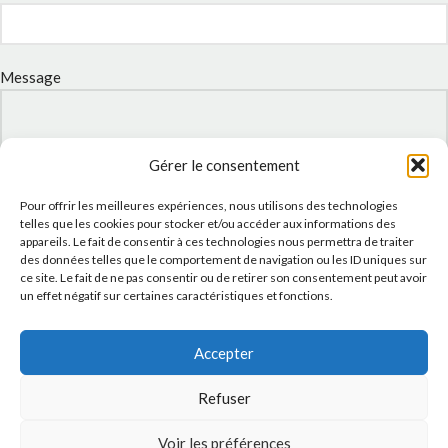
Message
Gérer le consentement
Pour offrir les meilleures expériences, nous utilisons des technologies
telles que les cookies pour stocker et/ou accéder aux informations des
appareils. Le fait de consentir à ces technologies nous permettra de traiter
des données telles que le comportement de navigation ou les ID uniques sur
ce site. Le fait de ne pas consentir ou de retirer son consentement peut avoir
un effet négatif sur certaines caractéristiques et fonctions.
J'accepte la
Politique de confidentialité
de ce site.
Accepter
Refuser
INSTAGRAM
Voir les préférences