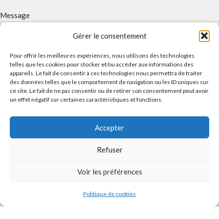
Message
Gérer le consentement
Pour offrir les meilleures expériences, nous utilisons des technologies
telles que les cookies pour stocker et/ou accéder aux informations des
appareils. Le fait de consentir à ces technologies nous permettra de traiter
des données telles que le comportement de navigation ou les ID uniques sur
ce site. Le fait de ne pas consentir ou de retirer son consentement peut avoir
un effet négatif sur certaines caractéristiques et fonctions.
Accepter
J'accepte la
Politique de confidentialité
de ce site.
Refuser
Voir les préférences
INSTAGRAM
Politique de cookies