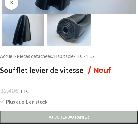
Cliquez pour agrandir
Accueil
/
Pièces détachées
/
Habitacle
/
105-115
/ Neuf
Soufflet levier de vitesse
32,40
€
TTC
Plus que 1 en stock
AJOUTER AU PANIER