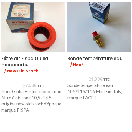
Filtre air Fispa Giulia
Sonde température eau
monocarbu
/ Neuf
/ New Old Stock
21,90
€
TTC
57,60
€
Sonde température eau
TTC
Pour Giulia Berline monocarbu
105/115/116 Made in Italy,
filtre à air rond 10,5x14,5
marque FACET
origine new old stock d'époque
marque FISPA