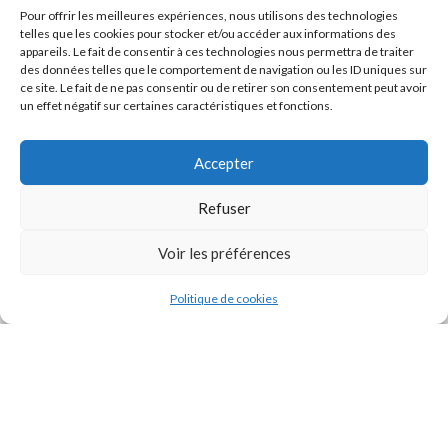
Pour offrir les meilleures expériences, nous utilisons des technologies
telles que les cookies pour stocker et/ou accéder aux informations des
appareils. Le fait de consentir à ces technologies nous permettra de traiter
des données telles que le comportement de navigation ou les ID uniques sur
ce site. Le fait de ne pas consentir ou de retirer son consentement peut avoir
un effet négatif sur certaines caractéristiques et fonctions.
Accepter
Refuser
J'accepte la
Politique de confidentialité
de ce site.
Voir les préférences
Politique de cookies
INSTAGRAM