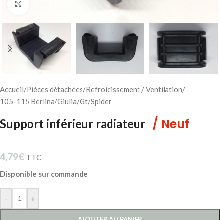
Cliquez pour agrandir
Accueil
/
Pièces détachées
/
Refroidissement / Ventilation
/
105-115 Berlina/Giulia/Gt/Spider
/ Neuf
Support inférieur radiateur
4,79
€
TTC
Disponible sur commande
-
+
AJOUTER AU PANIER