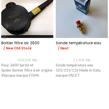
Boitier filtre air 2600
Sonde température eau
/ New Old Stock
/ Neuf
468,00
€
21,90
€
TTC
TTC
Pour 2600 Sprint et
Sonde température eau
Spider Boitier filtre à air origine
105/115/116 Made in Italy,
d'époque marque FISPA
marque FACET