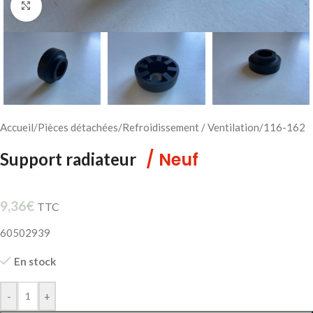
Cliquez pour agrandir
Accueil
/
Pièces détachées
/
Refroidissement / Ventilation
/
116-162
/ Neuf
Support radiateur
9,36
€
TTC
60502939
En stock
-
+