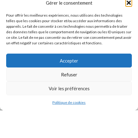
Gérer le consentement
Pour offrir les meilleures expériences, nous utilisons des technologies
telles que les cookies pour stocker et/ou accéder aux informations des
appareils. Le fait de consentir à ces technologies nous permettra de traiter
des données telles que le comportement de navigation ou les ID uniques sur
ce site. Le fait de ne pas consentir ou de retirer son consentement peut avoir
un effet négatif sur certaines caractéristiques et fonctions.
Accepter
J'accepte la
Politique de confidentialité
de ce site.
Refuser
Voir les préférences
Politique de cookies
INSTAGRAM