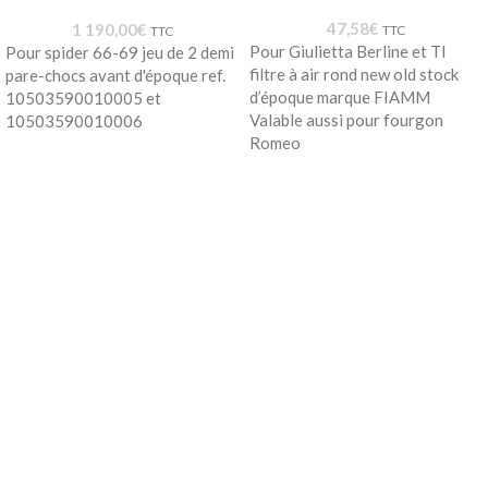
47,58
€
1 190,00
€
TTC
TTC
Pour Giulietta Berline et TI
Pour spider 66-69 jeu de 2 demi
filtre à air rond new old stock
pare-chocs avant d'époque ref.
d’époque marque FIAMM
10503590010005 et
Valable aussi pour fourgon
10503590010006
Romeo