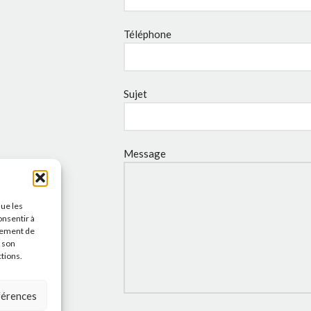
Téléphone
Sujet
Message
que les
onsentir à
tement de
r son
ctions.
éférences