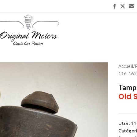
Accueil
/
P
116-162
Tamp
Old 
UGS :
11
Catégori