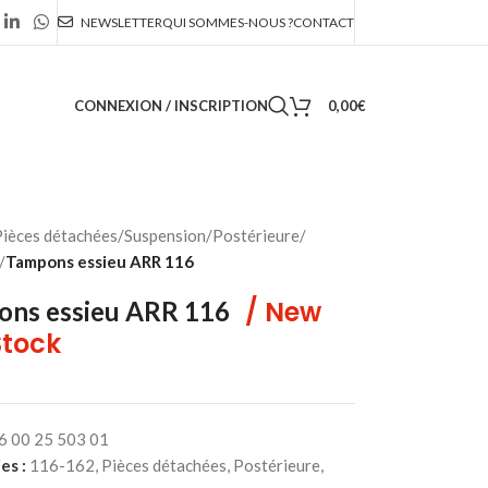
NEWSLETTER
QUI SOMMES-NOUS ?
CONTACT
CONNEXION / INSCRIPTION
0,00
€
ièces détachées
/
Suspension
/
Postérieure
/
/
Tampons essieu ARR 116
/ New
ons essieu ARR 116
Stock
6 00 25 503 01
es :
116-162
,
Pièces détachées
,
Postérieure
,