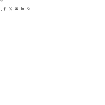
on
 :