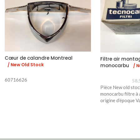
Cœur de calandre Montreal
Filtre air monta
/ New Old Stock
monocarbu
/ 
60716626
58,
Pièce New old stoc
monocarbu filtre à
origine d’époque Va