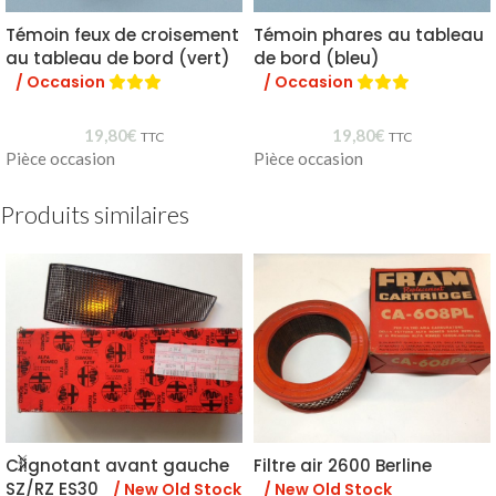
Témoin feux de croisement
Témoin phares au tableau
au tableau de bord (vert)
de bord (bleu)
/ Occasion
/ Occasion
19,80
€
19,80
€
TTC
TTC
Pièce occasion
Pièce occasion
Produits similaires
Clignotant avant gauche
Filtre air 2600 Berline
SZ/RZ ES30
/ New Old Stock
/ New Old Stock