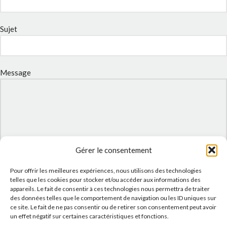
Sujet
Message
Gérer le consentement
Pour offrir les meilleures expériences, nous utilisons des technologies
telles que les cookies pour stocker et/ou accéder aux informations des
appareils. Le fait de consentir à ces technologies nous permettra de traiter
J'accepte la
Politique de confidentialité
de ce site.
des données telles que le comportement de navigation ou les ID uniques sur
ce site. Le fait de ne pas consentir ou de retirer son consentement peut avoir
un effet négatif sur certaines caractéristiques et fonctions.