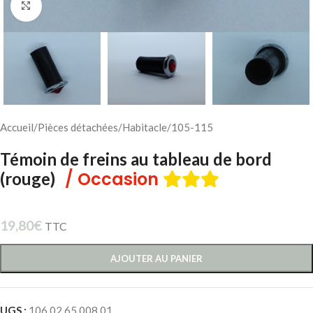
Cliquez pour agrandir
Accueil
/
Pièces détachées
/
Habitacle
/
105-115
Témoin de freins au tableau de bord
/ Occasion
(rouge)
19,80
€
TTC
AJOUTER AU PANIER
UGS :
106 02 65 008 01