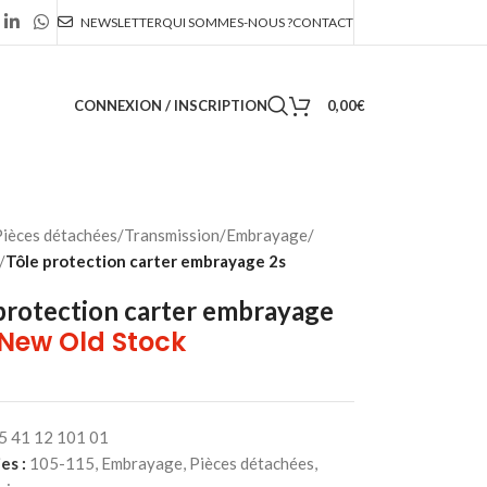
NEWSLETTER
QUI SOMMES-NOUS ?
CONTACT
CONNEXION / INSCRIPTION
0,00
€
ièces détachées
/
Transmission
/
Embrayage
/
/
Tôle protection carter embrayage 2s
protection carter embrayage
 New Old Stock
5 41 12 101 01
es :
105-115
,
Embrayage
,
Pièces détachées
,