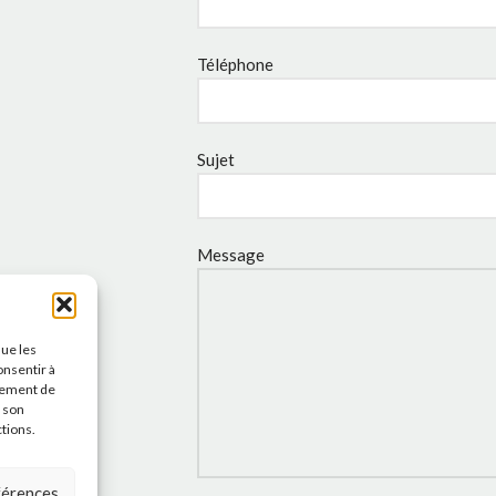
Téléphone
Sujet
Message
que les
onsentir à
tement de
r son
ctions.
éférences