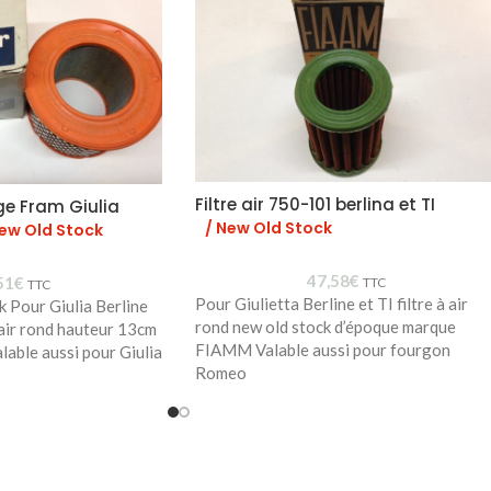
Filtre air 750-101 berlina et TI
ge Fram Giulia
/ New Old Stock
New Old Stock
47,58
€
51
€
TTC
TTC
Pour Giulietta Berline et TI filtre à air
k Pour Giulia Berline
rond new old stock d’époque marque
 air rond hauteur 13cm
FIAMM Valable aussi pour fourgon
lable aussi pour Giulia
Romeo