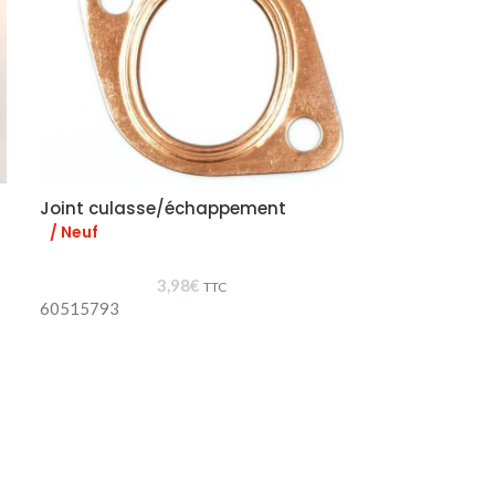
Joint culasse/échappement
Lunette clair
/ Neuf
2
3,98
€
Lunette claire g
TTC
60515793
Pièce occasion 
état proche du 