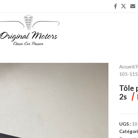
Accueil
/
P
105-115
Tôle 
/
2s
UGS :
10
Catégori