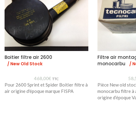
Boitier filtre air 2600
Filtre air monta
monocarbu
/ New Old Stock
/ 
468,00
€
58,
TTC
Pour 2600 Sprint et Spider Boitier filtre à
Pièce New old stoc
air origine d'époque marque FISPA
monocarbu filtre à
origine d’époque Va