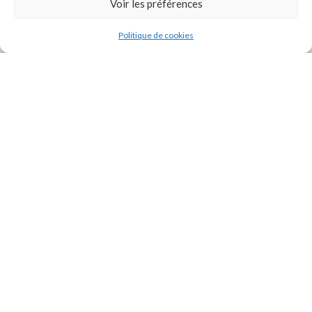
Voir les préférences
Politique de cookies
J'accepte la
Politique de confidentialité
de ce site.
INSTAGRAM