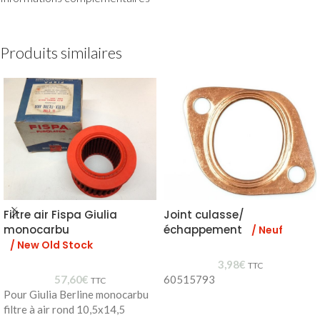
Produits similaires
Filtre air Fispa Giulia
Joint culasse/
monocarbu
échappement
/ Neuf
/ New Old Stock
3,98
€
TTC
57,60
€
60515793
TTC
Pour Giulia Berline monocarbu
filtre à air rond 10,5x14,5