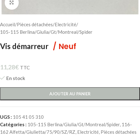
Cliquez pour agrandir
Accueil
/
Pièces détachées
/
Electricité
/
105-115 Berlina/Giulia/Gt/Montreal/Spider
/ Neuf
Vis démarreur
11,28
€
TTC
En stock
AJOUTER AU PANIER
UGS :
105 41 05 310
Catégories :
105-115 Berlina/Giulia/Gt/Montreal/Spider
,
116-
162 Alfetta/Giulietta/75/90/SZ/RZ
,
Electricité
,
Pièces détachées